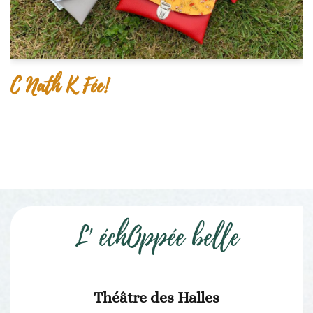
C Nath K Fée!
L' échOppée belle
Théâtre des Halles