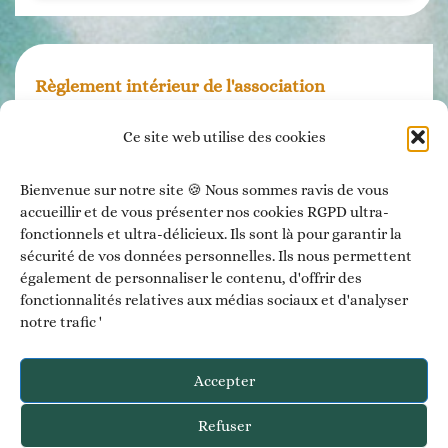
Règlement intérieur de l'association
Ce site web utilise des cookies
Mentions légales
Bienvenue sur notre site 🍪 Nous sommes ravis de vous
accueillir et de vous présenter nos cookies RGPD ultra-
Politique de confidentialité
fonctionnels et ultra-délicieux. Ils sont là pour garantir la
sécurité de vos données personnelles. Ils nous permettent
Politique des cookies
également de personnaliser le contenu, d'offrir des
fonctionnalités relatives aux médias sociaux et d'analyser
...
notre trafic '
Accepter
Création du site :
Refuser
Celineclic.com