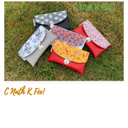
C Nath K Fée!