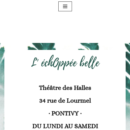
Aller
au
contenu
L' échOppée belle
Théâtre des Halles
34 rue de Lourmel
· PONTIVY ·
DU LUNDI AU SAMEDI